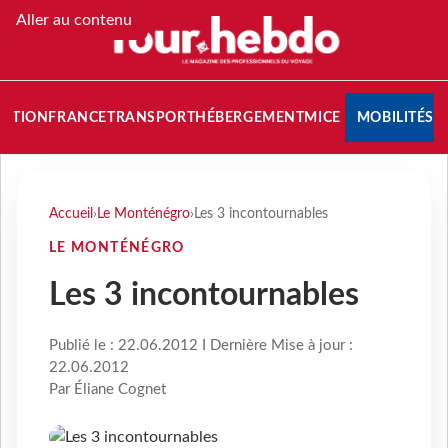
Aller au contenu
NATION
FRANCE
TRANSPORT
HÉBERGEMENT
MICE
MOBILITÉS
Accueil
›
Le Monténégro
›
Les 3 incontournables
LE MONTÉNÉGRO
Les 3 incontournables
Publié le : 22.06.2012 I Dernière Mise à jour :
22.06.2012
Par Éliane Cognet