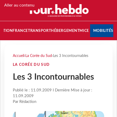
Aller au contenu
NATION
FRANCE
TRANSPORT
HÉBERGEMENT
MICE
MOBILITÉS
Accueil
›
La Corée du Sud
›
Les 3 Incontournables
LA CORÉE DU SUD
Les 3 Incontournables
Publié le : 11.09.2009 I Dernière Mise à jour :
11.09.2009
Par Rédaction