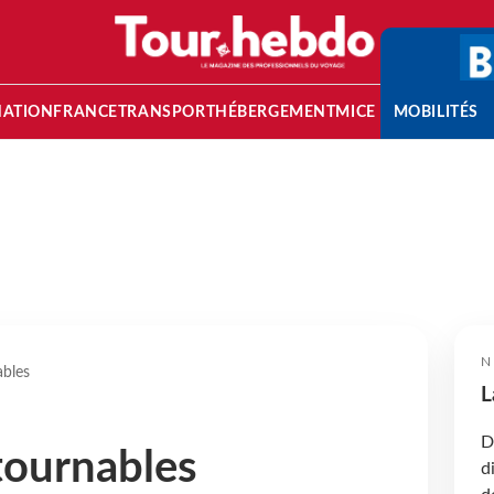
NATION
FRANCE
TRANSPORT
HÉBERGEMENT
MICE
MOBILITÉS
N
ables
L
D
tournables
d