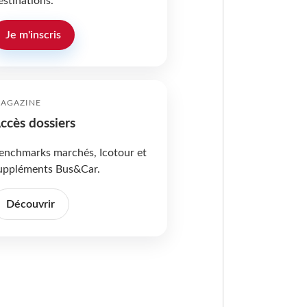
estinations.
Je m'inscris
AGAZINE
ccès dossiers
enchmarks marchés, Icotour et
uppléments Bus&Car.
Découvrir