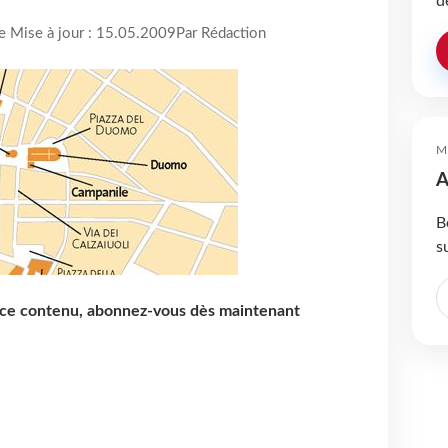
d
re Mise à jour : 15.05.2009
Par Rédaction
M
A
B
s
e ce contenu, abonnez-vous dès maintenant