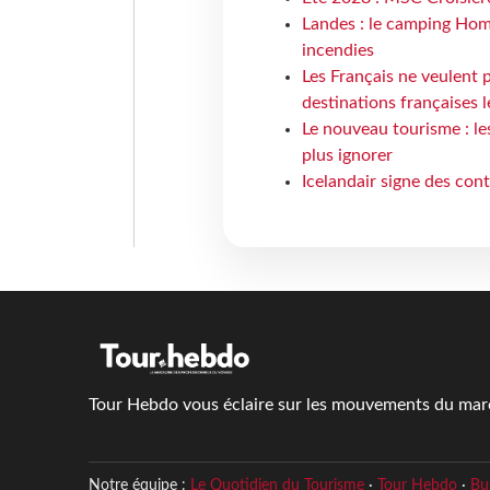
Landes : le camping Hom
incendies
Les Français ne veulent p
destinations françaises l
Le nouveau tourisme : le
plus ignorer
Icelandair signe des con
Tour Hebdo vous éclaire sur les mouvements du march
Notre équipe :
Le Quotidien du Tourisme
·
Tour Hebdo
·
Bu