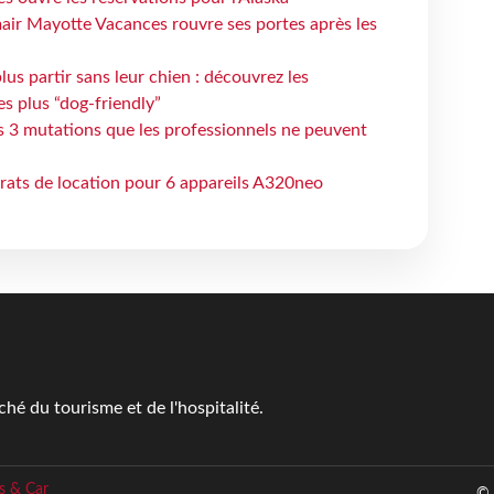
air Mayotte Vacances rouvre ses portes après les
lus partir sans leur chien : découvrez les
es plus “dog-friendly”
s 3 mutations que les professionnels ne peuvent
trats de location pour 6 appareils A320neo
é du tourisme et de l'hospitalité.
s & Car
© 