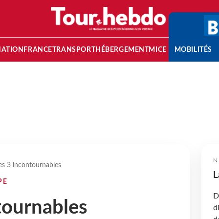
NATION
FRANCE
TRANSPORT
HÉBERGEMENT
MICE
MOBILITÉS
N
es 3 incontournables
L
PE
D
tournables
d