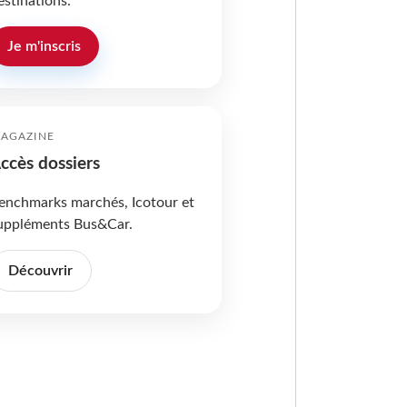
estinations.
Je m'inscris
AGAZINE
ccès dossiers
enchmarks marchés, Icotour et
uppléments Bus&Car.
Découvrir