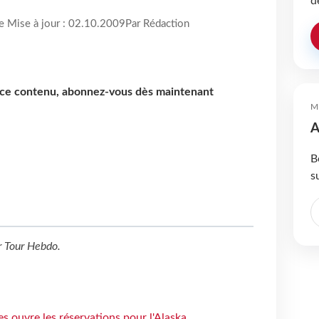
d
re Mise à jour : 02.10.2009
Par Rédaction
e ce contenu, abonnez-vous dès maintenant
M
A
B
s
r
Tour Hebdo
.
s ouvre les réservations pour l'Alaska