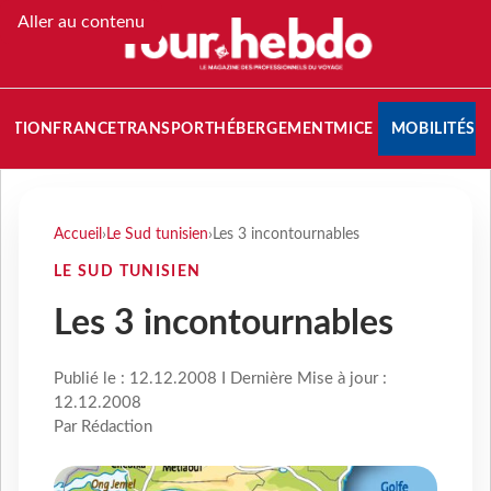
Aller au contenu
NATION
FRANCE
TRANSPORT
HÉBERGEMENT
MICE
MOBILITÉS
Accueil
›
Le Sud tunisien
›
Les 3 incontournables
LE SUD TUNISIEN
Les 3 incontournables
Publié le : 12.12.2008 I Dernière Mise à jour :
12.12.2008
Par Rédaction