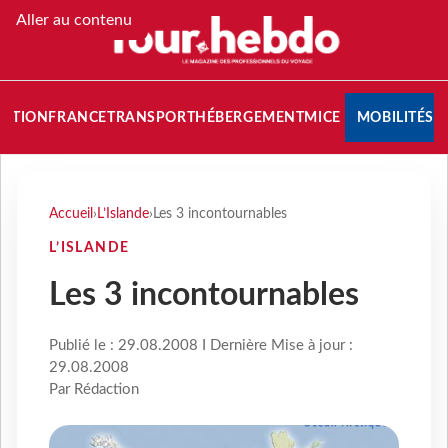
Aller au contenu
NATION
FRANCE
TRANSPORT
HÉBERGEMENT
MICE
MOBILITÉS
Accueil
›
L’Islande
›
Les 3 incontournables
L’ISLANDE
Les 3 incontournables
Publié le : 29.08.2008 I Dernière Mise à jour :
29.08.2008
Par Rédaction