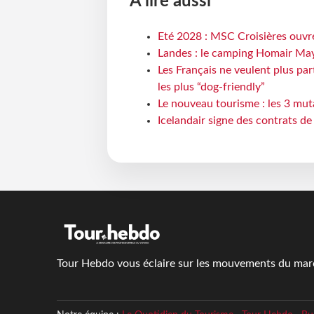
À lire aussi
Eté 2028 : MSC Croisières ouvre
Landes : le camping Homair May
Les Français ne veulent plus par
les plus “dog-friendly”
Le nouveau tourisme : les 3 mut
Icelandair signe des contrats d
Tour Hebdo vous éclaire sur les mouvements du march