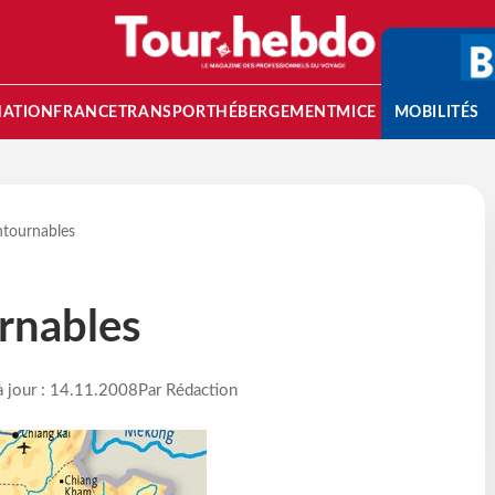
NATION
FRANCE
TRANSPORT
HÉBERGEMENT
MICE
MOBILITÉS
ntournables
rnables
à jour : 14.11.2008
Par Rédaction