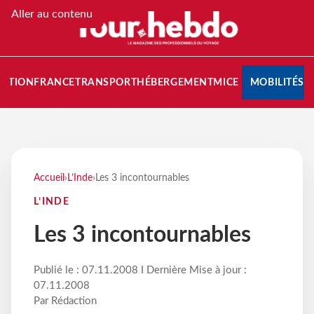
Aller au contenu
NATION
FRANCE
TRANSPORT
HÉBERGEMENT
MICE
MOBILITÉS
Accueil
›
L’Inde
›
Les 3 incontournables
L’INDE
Les 3 incontournables
Publié le : 07.11.2008 I Dernière Mise à jour :
07.11.2008
Par Rédaction