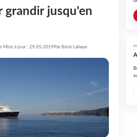
d
grandir jusqu'en
M
re Mise à jour : 29.05.2019
Par Brice Lahaye
A
B
s