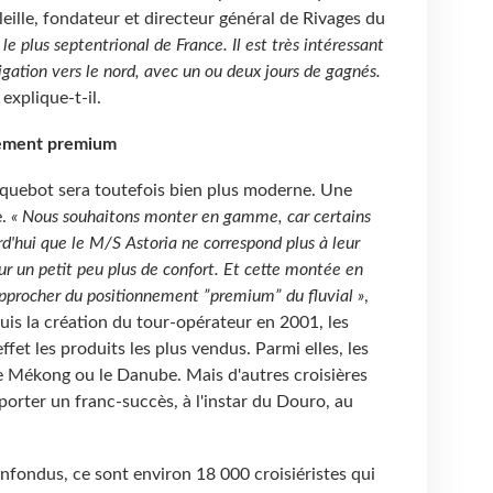
eille, fondateur et directeur général de Rivages du
le plus septentrional de France. Il est très intéressant
gation vers le nord, avec un ou deux jours de gagnés.
, explique-t-il.
nement premium
aquebot sera toutefois bien plus moderne. Une
e.
« Nous souhaitons monter en gamme, car certains
rd'hui que le M/S Astoria ne correspond plus à leur
ur un petit peu plus de confort. Et cette montée en
pprocher du positionnement ”premium” du fluvial »
,
puis la création du tour-opérateur en 2001, les
effet les produits les plus vendus. Parmi elles, les
 le Mékong ou le Danube. Mais d'autres croisières
ter un franc-succès, à l'instar du Douro, au
confondus, ce sont environ 18
000 croisiéristes qui