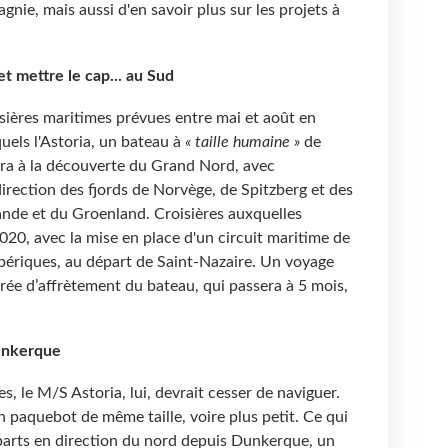
nie, mais aussi d'en savoir plus sur les projets à
t mettre le cap... au Sud
sières maritimes prévues entre mai et août en
uels l'Astoria, un bateau à
« taille humaine »
de
ra à la découverte du Grand Nord, avec
rection des fjords de Norvège, de Spitzberg et des
slande et du Groenland. Croisières auxquelles
2020, avec la mise en place d'un circuit maritime de
 ibériques, au départ de Saint-Nazaire. Un voyage
urée d’affrètement du bateau, qui passera à 5 mois,
unkerque
, le M/S Astoria, lui, devrait cesser de naviguer.
n paquebot de même taille, voire plus petit. Ce qui
parts en direction du nord depuis Dunkerque, un