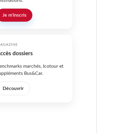
estinations.
Je m'inscris
AGAZINE
ccès dossiers
enchmarks marchés, Icotour et
uppléments Bus&Car.
Découvrir