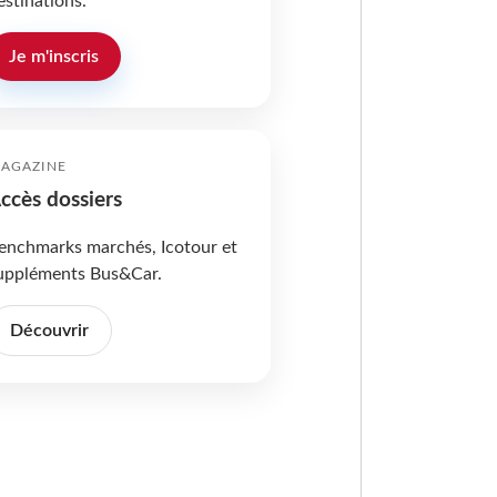
estinations.
Je m'inscris
AGAZINE
ccès dossiers
enchmarks marchés, Icotour et
uppléments Bus&Car.
Découvrir