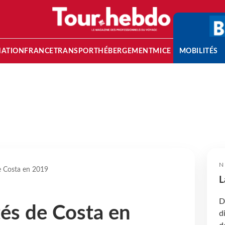
NATION
FRANCE
TRANSPORT
HÉBERGEMENT
MICE
MOBILITÉS
N
de Costa en 2019
L
D
tés de Costa en
d