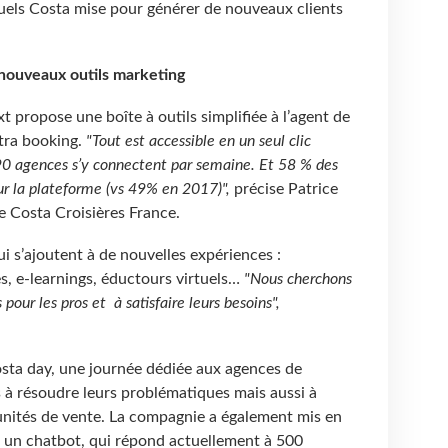
quels Costa mise pour générer de nouveaux clients
e nouveaux outils marketing
 propose une boîte à outils simplifiée à l’agent de
tra booking.
"Tout est accessible en un seul clic
90 agences s’y connectent par semaine. Et 58 % des
ur la plateforme (vs 49% en 2017)",
précise Patrice
e Costa Croisières France.
 s’ajoutent à de nouvelles expériences :
s, e-learnings, éductours virtuels…
"Nous cherchons
pour les pros et à satisfaire leurs besoins",
Costa day, une journée dédiée aux agences de
is à résoudre leurs problématiques mais aussi à
tunités de vente. La compagnie a également mis en
y, un chatbot, qui répond actuellement à 500