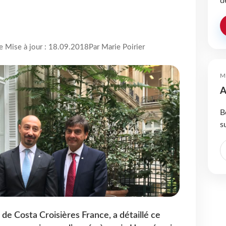
d
re Mise à jour : 18.09.2018
Par Marie Poirier
M
A
B
s
de Costa Croisières France, a détaillé ce