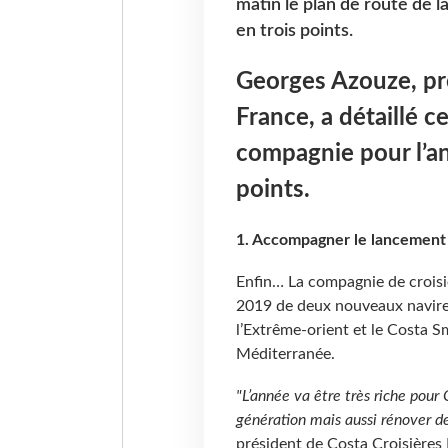
matin le plan de route de l
en trois points.
Georges Azouze, pr
France, a détaillé c
compagnie pour l’an
points.
1. Accompagner le lancement
Enfin… La compagnie de croisiè
2019 de deux nouveaux navires
l’Extrême-orient et le Costa S
Méditerranée.
"L’année va être très riche pour
génération mais aussi rénover de
président de Costa Croisières F