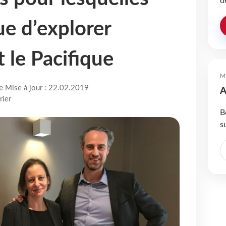
d
ue d’explorer
t le Pacifique
M
re Mise à jour : 22.02.2019
A
rier
B
s