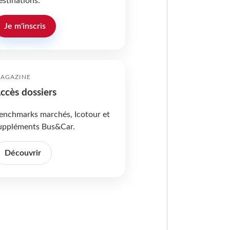
estinations.
Je m'inscris
AGAZINE
ccès dossiers
enchmarks marchés, Icotour et
uppléments Bus&Car.
Découvrir