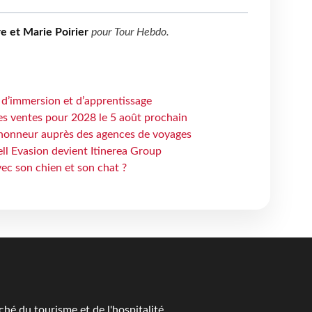
re et Marie Poirier
pour
Tour Hebdo
.
 d’immersion et d’apprentissage
es ventes pour 2028 le 5 août prochain
honneur auprès des agences de voyages
ell Evasion devient Itinerea Group
ec son chien et son chat ?
é du tourisme et de l'hospitalité.