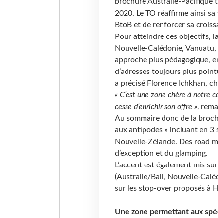
brochure Australie-Pacifique to
2020. Le TO réaffirme ainsi sa 
BtoB et de renforcer sa crois
Pour atteindre ces objectifs, 
Nouvelle-Calédonie, Vanuatu, C
approche plus pédagogique, en
d’adresses toujours plus point
a précisé Florence Ichkhan, ch
« C’est une zone chère à notre c
cesse d’enrichir son offre »
, rema
Au sommaire donc de la broc
aux antipodes » incluant en 3 s
Nouvelle-Zélande. Des road mo
d’exception et du glamping.
L’accent est également mis sur 
(Australie/Bali, Nouvelle-Cal
sur les stop-over proposés à
Une zone permettant aux spéc