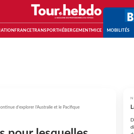
NATION
FRANCE
TRANSPORT
HÉBERGEMENT
MICE
MOBILITÉS
N
L
ontinue d’explorer l’Australie et le Pacifique
D
d
s pour lesquelles