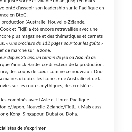
ut juste sortie et valable un an, jusqu’en mars
volonté d’asseoir son leadership sur le Pacifique en
sance en BtoC.
la production (Australie, Nouvelle-Zélande,
ook et Fidji) a été encore retravaillée avec une
core plus magazine et des thématiques et carnets
us.
« Une brochure de 112 pages pour tous les goûts »
ef de marché sur la zone.
œur depuis 25 ans, un terrain de jeu où Asia n’a de
rque Yannick Barde, co-directeur de la production.
hure, des coups de cœur comme ce nouveau « Duo
emaines « toutes les icones » de Australie et de la
vies sur les routes mythiques, des croisières
les combinés avec l’Asie et l’inter-Pacifique
édonie/Japon, Nouvelle-Zélande/Fidji…). Mais aussi
 Hong-Kong, Singapour, Dubaï ou Doha.
ialistes de s’exprimer