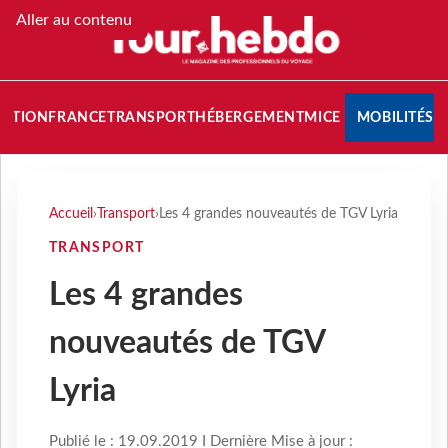
Aller au contenu
NATION
FRANCE
TRANSPORT
HÉBERGEMENT
MICE
MOBILITÉS
Accueil
›
Transport
›
Les 4 grandes nouveautés de TGV Lyria
TRANSPORT
Les 4 grandes
nouveautés de TGV
Lyria
Publié le : 19.09.2019 I Dernière Mise à jour :