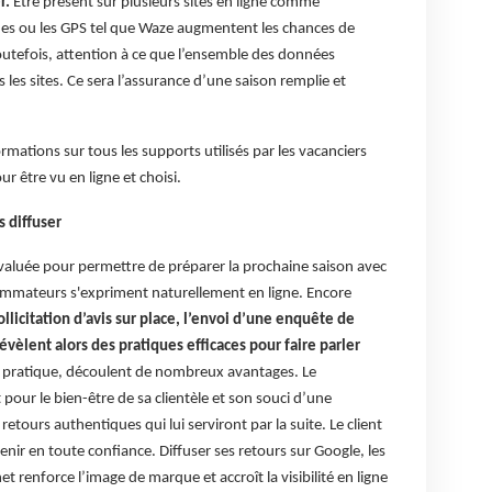
r.
Être présent sur plusieurs sites en ligne comme
unes ou les GPS tel que Waze augmentent les chances de
Toutefois, attention à ce que l’ensemble des données
 les sites. Ce sera l’assurance d’une saison remplie et
rmations sur tous les supports utilisés par les vacanciers
ur être vu en ligne et choisi.
s diffuser
évaluée pour permettre de préparer la prochaine saison avec
ommateurs s'expriment naturellement en ligne. Encore
ollicitation d’avis sur place, l’envoi d’une enquête de
évèlent alors des pratiques efficaces pour faire parler
e pratique, découlent de nombreux avantages. Le
pour le bien-être de sa clientèle et son souci d’une
 retours authentiques qui lui serviront par la suite. Le client
evenir en toute confiance. Diffuser ses retours sur Google, les
et renforce l’image de marque et accroît la visibilité en ligne