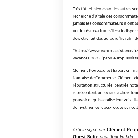
Très tôt, et bien avant les autres s
recherche digitale des consommateurs
jamais les consommateurs n’ont aut
ou de réservation
. S’il est indispe
doit être fait dès aujourd’hui afin de
*https://www.europ-assistance.fr
vacances-2023-ipsos-europ-assist
Clément Poupeau est Expert en mark
Nantaise de Commerce, Clément aide
réputation structurée, centrée nota
représentent un levier de choix fo
pouvoir et qui sacralise leur voix, i
démystifier les idées-reçues sur ce
Article signé par
Clément Poupe
Guest Suite
pour
Tour Hebdo
.