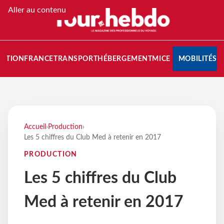
Aller au contenu
NATION
FRANCE
TRANSPORT
HÉBERGEMENT
MICE
MOBILITÉS
Accueil
›
Production
›
Les 5 chiffres du Club Med à retenir en 2017
PRODUCTION
Les 5 chiffres du Club
Med à retenir en 2017