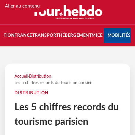
Aller au contenu
NATION
FRANCE
TRANSPORT
HÉBERGEMENT
MICE
MOBILITÉS
Accueil
›
Distribution
›
Les 5 chiffres records du tourisme parisien
DISTRIBUTION
Les 5 chiffres records du
tourisme parisien