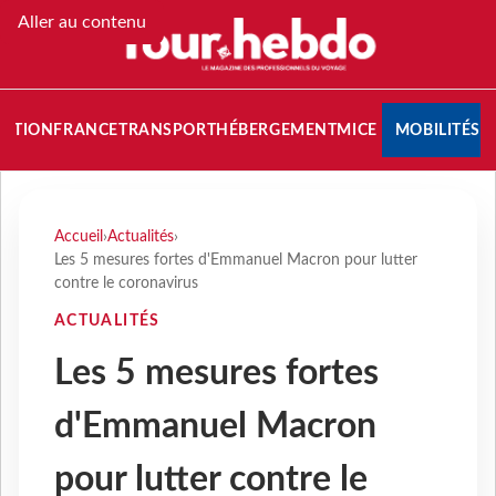
Aller au contenu
NATION
FRANCE
TRANSPORT
HÉBERGEMENT
MICE
MOBILITÉS
Accueil
›
Actualités
›
Les 5 mesures fortes d'Emmanuel Macron pour lutter
contre le coronavirus
ACTUALITÉS
Les 5 mesures fortes
d'Emmanuel Macron
pour lutter contre le