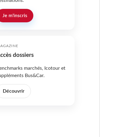
estinations.
Je m'inscris
AGAZINE
ccès dossiers
enchmarks marchés, Icotour et
uppléments Bus&Car.
Découvrir