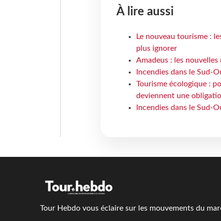
À lire aussi
Le nouveau tourisme : le
plus ignorer
Amadeus : les nouvelles 
Incendies dans le Sud-Oue
Tourisme écologique : po
deviennent une obligatio
Incendies dans le Sud-Ou
Tour Hebdo vous éclaire sur les mouvements du march