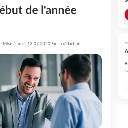
d
ébut de l'année
M
re Mise à jour : 13.07.2020
Par La rédaction
A
B
s