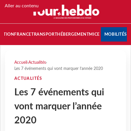
Aller au contenu
NATION
FRANCE
TRANSPORT
HÉBERGEMENT
MICE
MOBILITÉS
Accueil
›
Actualités
›
Les 7 événements qui vont marquer l’année 2020
ACTUALITÉS
Les 7 événements qui
vont marquer l’année
2020