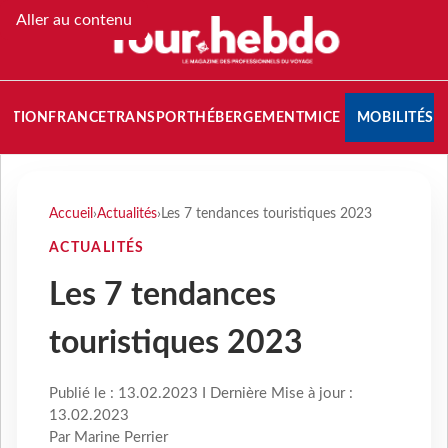
Aller au contenu
NATION
FRANCE
TRANSPORT
HÉBERGEMENT
MICE
MOBILITÉS
Accueil
›
Actualités
›
Les 7 tendances touristiques 2023
ACTUALITÉS
Les 7 tendances
touristiques 2023
Publié le : 13.02.2023 I Dernière Mise à jour :
13.02.2023
Par Marine Perrier