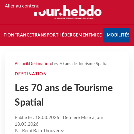
Aller au contenu
NATION
FRANCE
TRANSPORT
HÉBERGEMENT
MICE
MOBILITÉS
Accueil
›
Destination
›
Les 70 ans de Tourisme Spatial
DESTINATION
Les 70 ans de Tourisme
Spatial
Publié le : 18.03.2026 I Dernière Mise à jour :
18.03.2026
Par Rémi Bain Thouverez