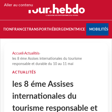
Aller au contenu
NATION
FRANCE
TRANSPORT
HÉBERGEMENT
MICE
MOBILITÉS
Accueil
›
Actualités
›
les 8 éme Assises internationales du tourisme
responsable et durable du 10 au 11 mai
ACTUALITÉS
les 8 éme Assises
internationales du
tourisme responsable et