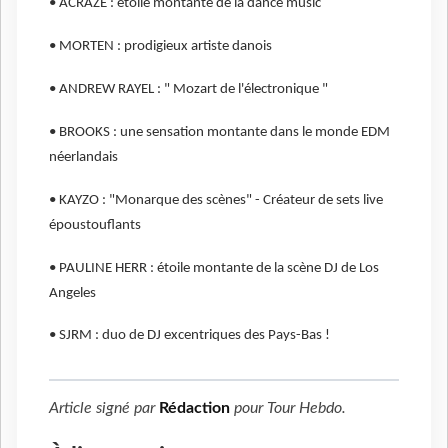
• ACRAZE : étoile montante de la dance music
• MORTEN : prodigieux artiste danois
• ANDREW RAYEL : " Mozart de l'électronique "
• BROOKS : une sensation montante dans le monde EDM
néerlandais
• KAYZO : "Monarque des scènes" - Créateur de sets live
époustouflants
• PAULINE HERR : étoile montante de la scène DJ de Los
Angeles
• SJRM : duo de DJ excentriques des Pays-Bas !
Article signé par
Rédaction
pour
Tour Hebdo
.