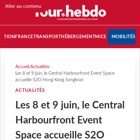
Aller au contenu
NATION
FRANCE
TRANSPORT
HÉBERGEMENT
MICE
MOBILITÉS
Accueil
›
Actualités
›
Les 8 et 9 juin, le Central Harbourfront Event Space
accueille S2O Hong Kong Songkran
ACTUALITÉS
Les 8 et 9 juin, le Central
Harbourfront Event
Space accueille S2O