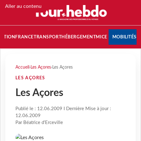
Aller au contenu
NATION
FRANCE
TRANSPORT
HÉBERGEMENT
MICE
MOBILITÉS
Accueil
›
Les Açores
›
Les Açores
LES AÇORES
Les Açores
Publié le : 12.06.2009 I Dernière Mise à jour :
12.06.2009
Par Béatrice d’Erceville