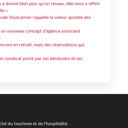
 a donné bien plus qu'un réseau, elle nous a offert
le »
tude Skyscanner rappelle la valeur ajoutée des
 un nouveau concept d’agence associant
l
ncore en retrait, mais des réservations qui
un syndicat porté par ses bénévoles et ses
é du tourisme et de l'hospitalité.