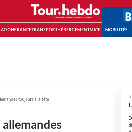
NATION
FRANCE
TRANSPORT
HÉBERGEMENT
MICE
MOBILITÉS
N
lemandes toujours à la fête
L
D
 allemandes
d