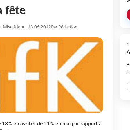
d
a fête
re Mise à jour : 13.06.2012
Par Rédaction
M
A
B
s
 13% en avril et de 11% en mai par rapport à