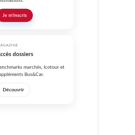
estinations.
Je m'inscris
AGAZINE
ccès dossiers
enchmarks marchés, Icotour et
uppléments Bus&Car.
Découvrir