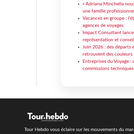
« Adriana Minchella nous
une famille professionnel
Vacances en groupe : l'é
agences de voyages
Impact Consultant lance
représentation et consei
Juin 2026 : des départs e
retrouvent des couleurs
Entreprises du Voyage : 
commissions techniques
Tour Hebdo vous éclaire sur les mouvements du march