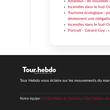
Amadeus : les nouvelles 
Incendies dans le Sud-Oue
Tourisme écologique : po
deviennent une obligatio
Incendies dans le Sud-Ou
Portrait - Gérard Goy : «
Tour Hebdo vous éclaire sur les mouvements du march
Notre équipe :
Le Quotidien du Tourisme
·
Tour Hebdo
·
Bu