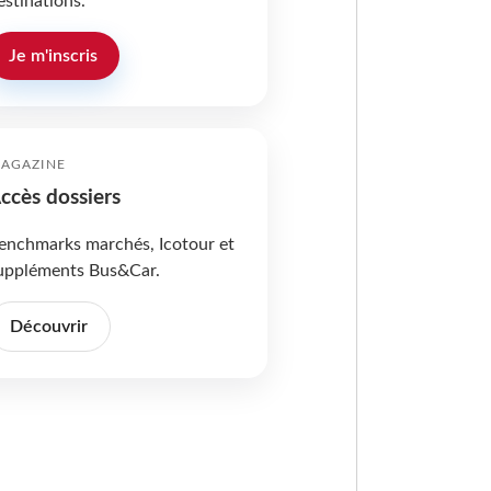
estinations.
Je m'inscris
AGAZINE
ccès dossiers
enchmarks marchés, Icotour et
uppléments Bus&Car.
Découvrir