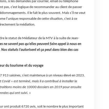
tions, si les demandes par courrier, email ou téléphone
t pas, c’est logique de recommander au client de passer
édommagements. Il le fait le plus souvent. Mais s’il ne veut
mme l’unique responsable de cette situation, c’est à ce
irectement la médiation.
dre le statut de Médiateur de la MTV à la suite de Jean-
es ne savent pas qu’elles peuvent faire appel à nous en
. Nos statuts l’autorisent et ça peut dans bien des cas
eur du tourisme et du voyage
17 913 saisines, s’est maintenue à un niveau élevé en 2023.
et Covid » est terminé, mais il a contribué à installer la
traitions moins de 10000 dossiers en 2019 pour ensuite
nnées qui ont suivi
. »
eur ont produit 6720 avis, soit le nombre le plus important