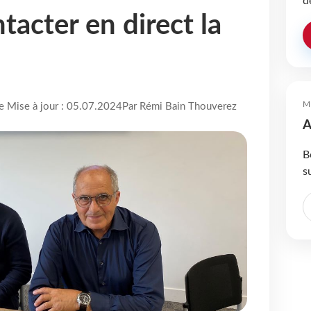
d
tacter en direct la
M
re Mise à jour : 05.07.2024
Par Rémi Bain Thouverez
A
B
s