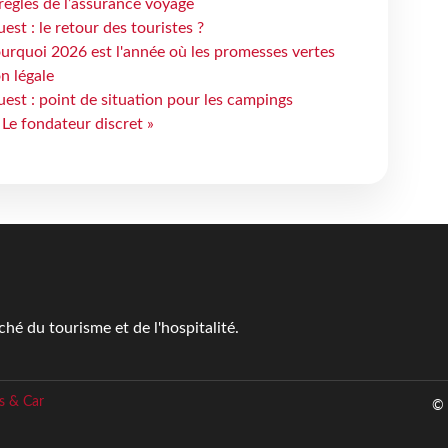
règles de l’assurance voyage
st : le retour des touristes ?
urquoi 2026 est l'année où les promesses vertes
n légale
est : point de situation pour les campings
 Le fondateur discret »
é du tourisme et de l'hospitalité.
s & Car
© 