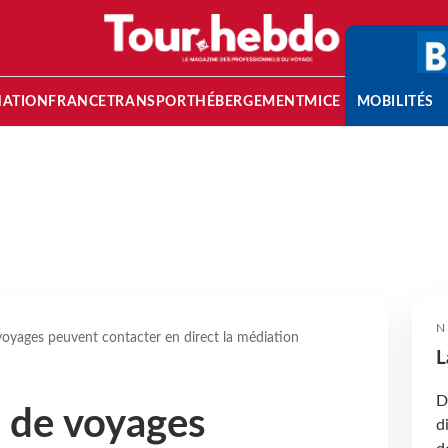
NATION
FRANCE
TRANSPORT
HÉBERGEMENT
MICE
MOBILITÉS
N
voyages peuvent contacter en direct la médiation
L
D
 de voyages
d