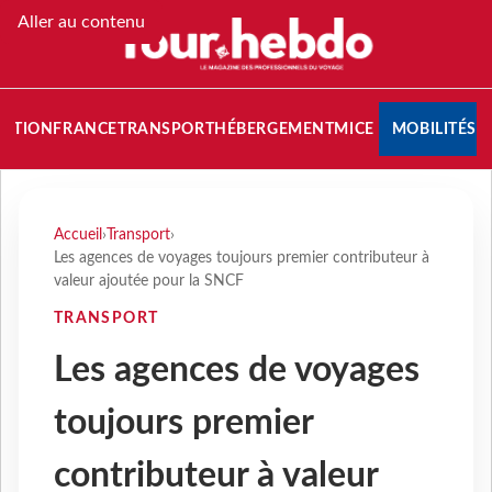
Aller au contenu
NATION
FRANCE
TRANSPORT
HÉBERGEMENT
MICE
MOBILITÉS
Accueil
›
Transport
›
Les agences de voyages toujours premier contributeur à
valeur ajoutée pour la SNCF
TRANSPORT
Les agences de voyages
toujours premier
contributeur à valeur