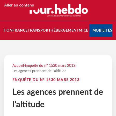
Aller au contenu
NATION
FRANCE
TRANSPORT
HÉBERGEMENT
MICE
MOBILITÉS
Accueil
›
Enquête du n° 1530 mars 2013
›
Les agences prennent de l’altitude
ENQUÊTE DU N° 1530 MARS 2013
Les agences prennent de
l’altitude