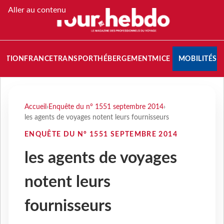
Aller au contenu
NATION
FRANCE
TRANSPORT
HÉBERGEMENT
MICE
MOBILITÉS
Accueil
›
Enquête du n° 1551 septembre 2014
›
les agents de voyages notent leurs fournisseurs
ENQUÊTE DU N° 1551 SEPTEMBRE 2014
les agents de voyages
notent leurs
fournisseurs