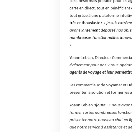
Il est désormais possible pour les a
carte en direct, tout en bénéficiant
tout grâce à une plateforme intuiti
très enthousiaste :
« je suis extrê
avons largement dépassé nos object
nombreuses fonctionnalités innovant
»
Yoann Leblan, Directeur Commercial
événement pour nos 2 tour-opérate
agents de voyage et leur permettra,
Les commerciaux de Voyamar et Hél
présenter la solution et former les
Yoann Leblan
ajoute : « nous avons 
former sur les nombreuses fonction
présenter notre nouveau chat en lig
que notre service d’assistance et d