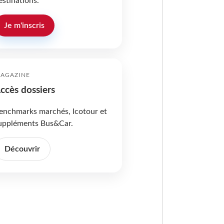
estinations.
Je m'inscris
AGAZINE
ccès dossiers
enchmarks marchés, Icotour et
uppléments Bus&Car.
Découvrir