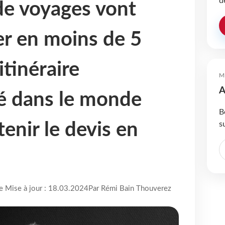
d
de voyages vont
er en moins de 5
tinéraire
M
A
é dans le monde
B
s
tenir le devis en
re Mise à jour : 18.03.2024
Par Rémi Bain Thouverez