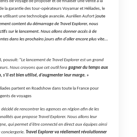
gents de voyage de proposer et de finaliser une vente à la
 de la garantie des tour-opérateurs Voyamar et Héliades, le
ve utilisant une technologie avancée. Aurélien Aufort
joute
mement content du démarrage de Travel Explorer, nous
ifs sur le lancement. Nous allons donner accès à de
es dans les prochains jours afin d'aller encore plus vite...
, pousuit: “
Le lancement de Travel Explorer est un grand
urs. Nous croyons que cet outil fera
gagner du temps aux
 s'il est bien utilisé, d’augmenter leur marge. »
iades partent en Roadshow dans toute la France pour
 agents de voyages
décidé de rencontrer les agences en région afin de les
nalités que propose Travel Explorer. Nous allons leur
ne, qui permet d’être connecté en direct aux équipes ainsi
e conciergerie.
Travel Explorer va réellement révolutionner