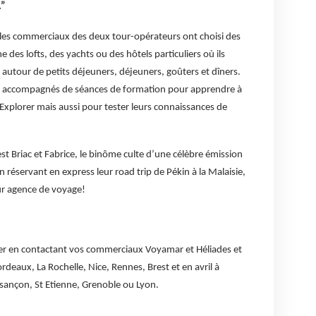
.”
, les commerciaux des deux tour-opérateurs ont choisi des
 des lofts, des yachts ou des hôtels particuliers où ils
 autour de petits déjeuners, déjeuners, goûters et dîners.
t accompagnés de séances de formation pour apprendre à
el Explorer mais aussi pour tester leurs connaissances de
st Briac et Fabrice, le binôme culte d’une célèbre émission
n réservant en express leur road trip de Pékin à la Malaisie,
ur agence de voyage!
rer en contactant vos commerciaux Voyamar et Héliades et
ordeaux, La Rochelle, Nice, Rennes, Brest et en avril à
ançon, St Etienne, Grenoble ou Lyon.