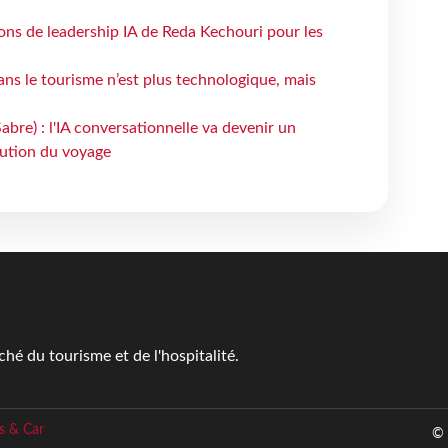
çons de leadership IA de Reda Kechouri pour les
 dans le tourisme n’est plus technologique, mais
bre) : l'IA conversationnelle va devenir un
bution du voyage
é du tourisme et de l'hospitalité.
s & Car
© 