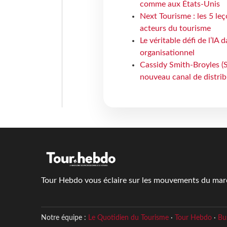
comme aux États-Unis
Next Tourisme : les 5 le
acteurs du tourisme
Le véritable défi de l’IA
organisationnel
Cassidy Smith-Broyles (Sa
nouveau canal de distri
Tour Hebdo vous éclaire sur les mouvements du march
Notre équipe :
Le Quotidien du Tourisme
·
Tour Hebdo
·
Bu