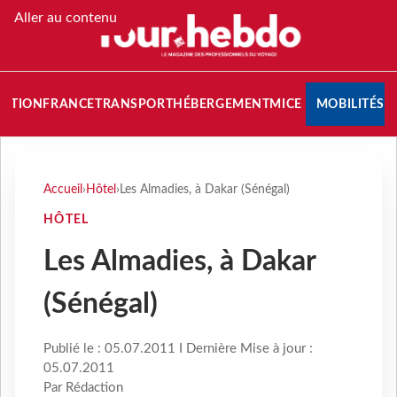
Aller au contenu
NATION
FRANCE
TRANSPORT
HÉBERGEMENT
MICE
MOBILITÉS
Accueil
›
Hôtel
›
Les Almadies, à Dakar (Sénégal)
HÔTEL
Les Almadies, à Dakar
(Sénégal)
Publié le : 05.07.2011 I Dernière Mise à jour :
05.07.2011
Par Rédaction