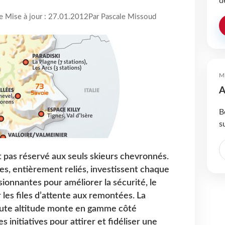
d
re Mise à jour : 27.01.2012
Par Pascale Missoud
M
A
B
s
t pas réservé aux seuls skieurs chevronnés.
es, entièrement reliés, investissent chaque
onnantes pour améliorer la sécurité, le
r les files d’attente aux remontées. La
haute altitude monte en gamme côté
 initiatives pour attirer et fidéliser une