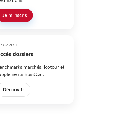
estinations.
Je m'inscris
AGAZINE
ccès dossiers
enchmarks marchés, Icotour et
uppléments Bus&Car.
Découvrir