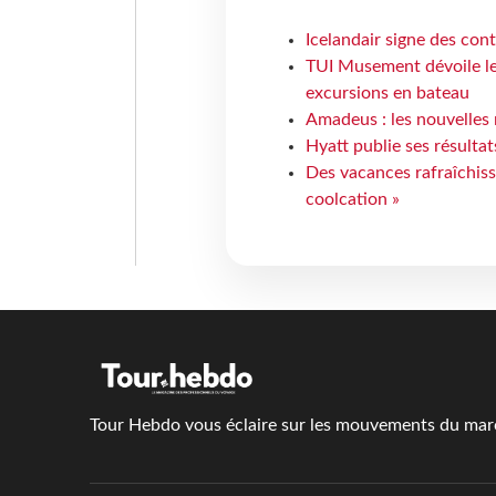
Icelandair signe des con
TUI Musement dévoile les
excursions en bateau
Amadeus : les nouvelles 
Hyatt publie ses résulta
Des vacances rafraîchiss
coolcation »
Tour Hebdo vous éclaire sur les mouvements du march