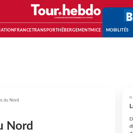
NATION
FRANCE
TRANSPORT
HÉBERGEMENT
MICE
MOBILITÉS
N
es du Nord
L
D
u Nord
d