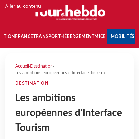
Aller au contenu
NATION
FRANCE
TRANSPORT
HÉBERGEMENT
MICE
MOBILITÉS
Accueil
›
Destination
›
Les ambitions européennes d'Interface Tourism
DESTINATION
Les ambitions
européennes d'Interface
Tourism