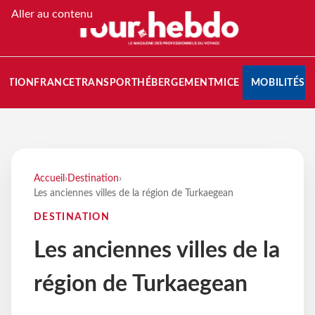
Aller au contenu
NATION
FRANCE
TRANSPORT
HÉBERGEMENT
MICE
MOBILITÉS
Accueil
›
Destination
›
Les anciennes villes de la région de Turkaegean
DESTINATION
Les anciennes villes de la
région de Turkaegean