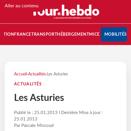
Aller au contenu
NATION
FRANCE
TRANSPORT
HÉBERGEMENT
MICE
MOBILITÉS
Accueil
›
Actualités
›
Les Asturies
ACTUALITÉS
Les Asturies
Publié le : 25.01.2013 I Dernière Mise à jour :
25.01.2013
Par Pascale Missoud