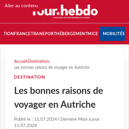
Aller au contenu
NATION
FRANCE
TRANSPORT
HÉBERGEMENT
MICE
MOBILITÉS
Accueil
›
Destination
›
Les bonnes raisons de voyager en Autriche
DESTINATION
Les bonnes raisons de
voyager en Autriche
Publié le : 11.07.2024 I Dernière Mise à jour :
11.07.2024