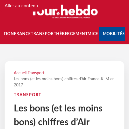
Aller au contenu
NATION
FRANCE
TRANSPORT
HÉBERGEMENT
MICE
MOBILITÉS
Accueil
›
Transport
›
Les bons (et les moins bons) chiffres d’Air France-KLM en
2017
TRANSPORT
Les bons (et les moins
bons) chiffres d’Air