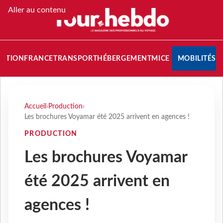
Aller au contenu
NATION
FRANCE
TRANSPORT
HÉBERGEMENT
MICE
MOBILITÉS
Accueil
›
Production
›
Les brochures Voyamar été 2025 arrivent en agences !
PRODUCTION
Les brochures Voyamar
été 2025 arrivent en
agences !