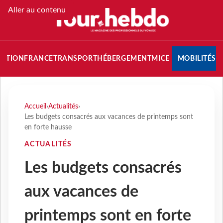
Aller au contenu
NATION
FRANCE
TRANSPORT
HÉBERGEMENT
MICE
MOBILITÉS
Accueil
›
Actualités
›
Les budgets consacrés aux vacances de printemps sont
en forte hausse
ACTUALITÉS
Les budgets consacrés
aux vacances de
printemps sont en forte