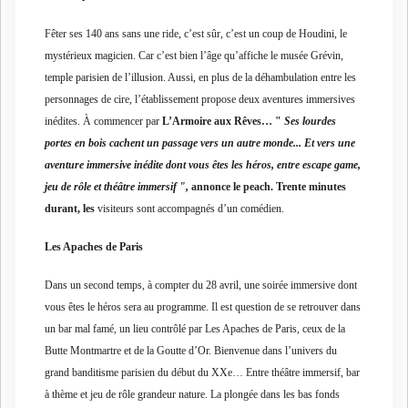
Fêter ses 140 ans sans une ride, c’est sûr, c’est un coup de Houdini, le
mystérieux magicien. Car c’est bien l’âge qu’affiche le musée Grévin,
temple parisien de l’illusion. Aussi, en plus de la déhambulation entre les
personnages de cire, l’établissement propose deux aventures immersives
inédites.
À
commencer par
L’Armoire aux Rêves…
"
Ses lourdes
portes en bois cachent un passage vers un autre monde... Et vers une
aventure immersive inédite dont vous êtes les héros, entre escape game,
jeu de rôle et théâtre immersif
",
annonce le peach. Trente minutes
durant, les
visiteurs sont accompagnés d’un comédien.
Les Apaches de Paris
Dans un second temps, à compter du 28 avril, une soirée immersive dont
vous êtes le héros sera au programme. Il est question de se retrouver dans
un bar mal famé, un lieu contrôlé par Les Apaches de Paris, ceux de la
Butte Montmartre et de la Goutte d’Or. Bienvenue dans l’univers du
grand banditisme parisien du début du XXe… Entre théâtre immersif, bar
à thème et jeu de rôle grandeur nature. La plongée dans les bas fonds