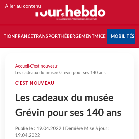
Aller au contenu
NATION
FRANCE
TRANSPORT
HÉBERGEMENT
MICE
MOBILITÉS
Accueil
›
C'est nouveau
›
Les cadeaux du musée Grévin pour ses 140 ans
C'EST NOUVEAU
Les cadeaux du musée
Grévin pour ses 140 ans
Publié le : 19.04.2022 I Dernière Mise à jour :
19.04.2022