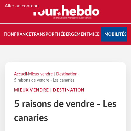
Aller au contenu
NATION
FRANCE
TRANSPORT
HÉBERGEMENT
MICE
MOBILITÉS
Accueil
›
Mieux vendre | Destination
›
5 raisons de vendre - Les canaries
MIEUX VENDRE | DESTINATION
5 raisons de vendre - Les
canaries