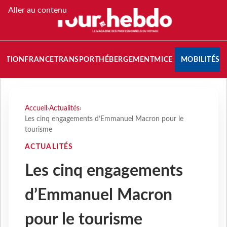
Aller au contenu
NATION
FRANCE
TRANSPORT
HÉBERGEMENT
MICE
MOBILITÉS
Accueil
›
Actualités
›
Les cinq engagements d’Emmanuel Macron pour le
tourisme
ACTUALITÉS
Les cinq engagements
d’Emmanuel Macron
pour le tourisme