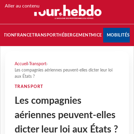
Aller au contenu
NATION
FRANCE
TRANSPORT
HÉBERGEMENT
MICE
MOBILITÉS
Accueil
›
Transport
›
Les compagnies aériennes peuvent-elles dicter leur loi
aux États ?
TRANSPORT
Les compagnies
aériennes peuvent-elles
dicter leur loi aux États ?