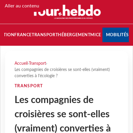
Aller au contenu
NATION
FRANCE
TRANSPORT
HÉBERGEMENT
MICE
MOBILITÉS
Accueil
›
Transport
›
Les compagnies de croisières se sont-elles (vraiment)
converties à l'écologie ?
TRANSPORT
Les compagnies de
croisières se sont-elles
(vraiment) converties à