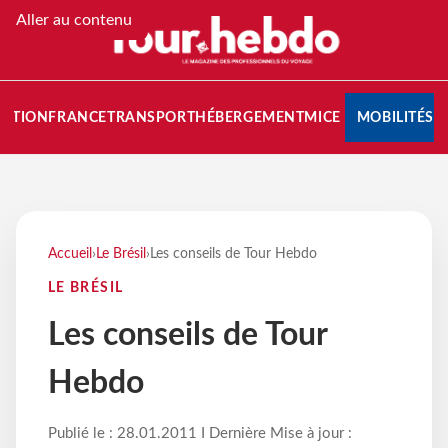
Aller au contenu
NATION
FRANCE
TRANSPORT
HÉBERGEMENT
MICE
MOBILITÉS
Accueil
›
Le Brésil
›
Les conseils de Tour Hebdo
LE BRÉSIL
Les conseils de Tour
Hebdo
Publié le : 28.01.2011 I Dernière Mise à jour :