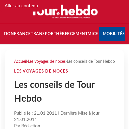
Aller au contenu
NATION
FRANCE
TRANSPORT
HÉBERGEMENT
MICE
MOBILITÉS
Accueil
›
Les voyages de noces
›
Les conseils de Tour Hebdo
LES VOYAGES DE NOCES
Les conseils de Tour
Hebdo
Publié le : 21.01.2011 I Dernière Mise à jour :
21.01.2011
Par Rédaction