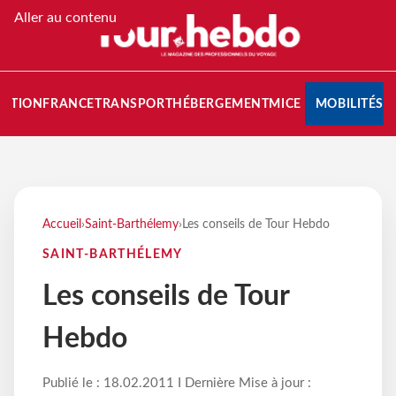
Aller au contenu
NATION
FRANCE
TRANSPORT
HÉBERGEMENT
MICE
MOBILITÉS
Accueil
›
Saint-Barthélemy
›
Les conseils de Tour Hebdo
SAINT-BARTHÉLEMY
Les conseils de Tour
Hebdo
Publié le : 18.02.2011 I Dernière Mise à jour :