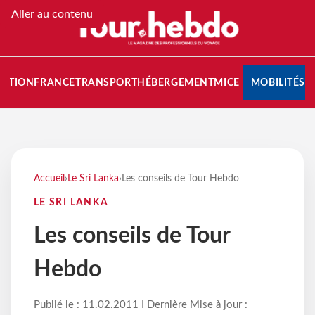
Aller au contenu
NATION
FRANCE
TRANSPORT
HÉBERGEMENT
MICE
MOBILITÉS
Accueil
›
Le Sri Lanka
›
Les conseils de Tour Hebdo
LE SRI LANKA
Les conseils de Tour
Hebdo
Publié le : 11.02.2011 I Dernière Mise à jour :