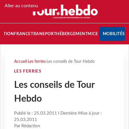
Aller au contenu
NATION
FRANCE
TRANSPORT
HÉBERGEMENT
MICE
MOBILITÉS
Accueil
›
Les ferries
›
Les conseils de Tour Hebdo
LES FERRIES
Les conseils de Tour
Hebdo
Publié le : 25.03.2011 I Dernière Mise à jour :
25.03.2011
Par Rédaction