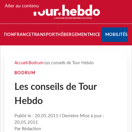
Aller au contenu
NATION
FRANCE
TRANSPORT
HÉBERGEMENT
MICE
MOBILITÉS
Accueil
›
Bodrum
›
Les conseils de Tour Hebdo
BODRUM
Les conseils de Tour
Hebdo
Publié le : 20.05.2011 I Dernière Mise à jour :
20.05.2011
Par Rédaction