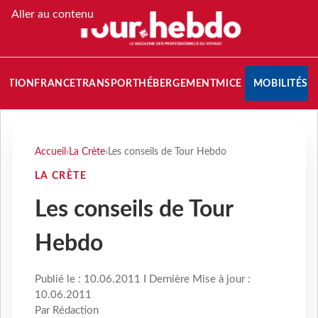
Aller au contenu
NATION
FRANCE
TRANSPORT
HÉBERGEMENT
MICE
MOBILITÉS
Accueil
›
La Crète
›
Les conseils de Tour Hebdo
LA CRÈTE
Les conseils de Tour
Hebdo
Publié le : 10.06.2011 I Dernière Mise à jour :
10.06.2011
Par Rédaction